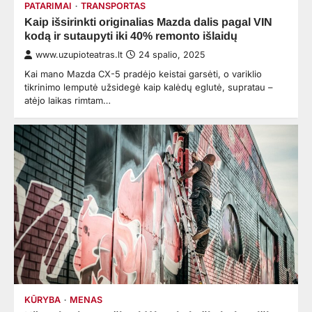
PATARIMAI
TRANSPORTAS
Kaip išsirinkti originalias Mazda dalis pagal VIN
kodą ir sutaupyti iki 40% remonto išlaidų
www.uzupioteatras.lt
24 spalio, 2025
Kai mano Mazda CX-5 pradėjo keistai garsėti, o variklio
tikrinimo lemputė užsidegė kaip kalėdų eglutė, supratau –
atėjo laikas rimtam…
KŪRYBA
MENAS