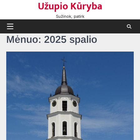
Užupio Kūryba
Skip
to
Sužinok, patirk
content
Mėnuo:
2025 spalio