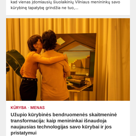
kad vienas įdomiausių šiuolaikinių Vilniaus menininkų savo
kūrybinę tapatybę grindžia ne tuo,…
KŪRYBA
MENAS
Užupio kūrybinės bendruomenės skaitmeninė
transformacija: kaip menininkai išnaudoja
naujausias technologijas savo kūrybai ir jos
pristatymui