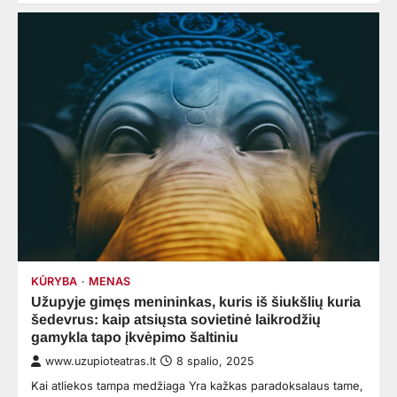
KŪRYBA
MENAS
Užupyje gimęs menininkas, kuris iš šiukšlių kuria
šedevrus: kaip atsiųsta sovietinė laikrodžių
gamykla tapo įkvėpimo šaltiniu
www.uzupioteatras.lt
8 spalio, 2025
Kai atliekos tampa medžiaga Yra kažkas paradoksalaus tame,