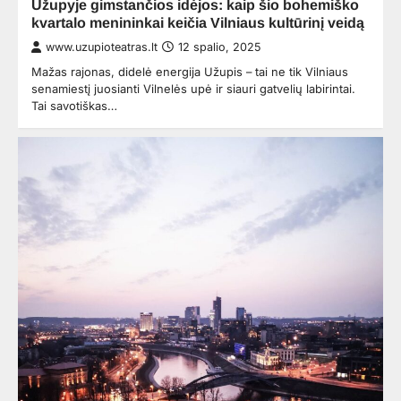
Užupyje gimstančios idėjos: kaip šio bohemiško
kvartalo menininkai keičia Vilniaus kultūrinį veidą
www.uzupioteatras.lt
12 spalio, 2025
Mažas rajonas, didelė energija Užupis – tai ne tik Vilniaus
senamiestį juosianti Vilnelės upė ir siauri gatvelių labirintai.
Tai savotiškas…