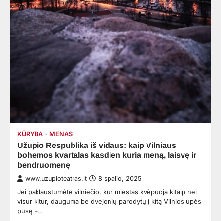
KŪRYBA
MENAS
Užupio Respublika iš vidaus: kaip Vilniaus
bohemos kvartalas kasdien kuria meną, laisvę ir
bendruomenę
www.uzupioteatras.lt
8 spalio, 2025
Jei paklaustumėte vilniečio, kur miestas kvėpuoja kitaip nei
visur kitur, dauguma be dvejonių parodytų į kitą Vilnios upės
pusę –…