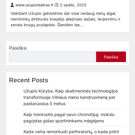
www.uzupioteatras.lt
2 spalio, 2025
Vaikštant Užupio gatvelėmis dar visai nedaug metų atgal,
menininkų dirbtuvės kvepėjo aliejiniais dažais, terpentinu ir
senais knygų puslapiais. Šiandien tas…
Paieška
Paieška
Recent Posts
Užupio Kūryba: Kaip skaitmeninės technologijos
transformuoja Vilniaus meno bendruomenę per
pastaruosius 5 metus
Kaip treniruotis pagal savo chronotipą: mokslu
pagrįstas gidas sportininkams mėgėjams
Kada verta remontuoti perforatorių, o kada pirkti