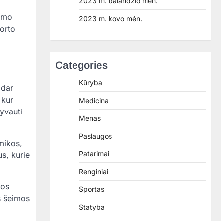
2023 m. balandžio mėn.
nimo
2023 m. kovo mėn.
porto
Categories
Kūryba
 dar
 kur
Medicina
lyvauti
Menas
Paslaugos
mikos,
Patarimai
s, kurie
Renginiai
tos
Sportas
os šeimos
Statyba
.