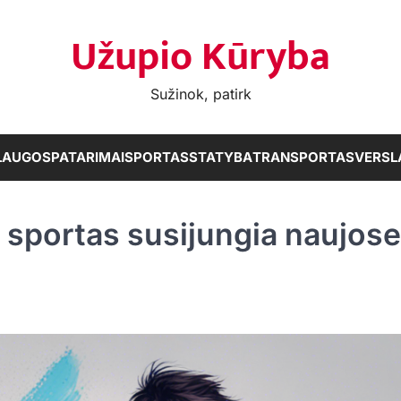
Užupio Kūryba
Sužinok, patirk
LAUGOS
PATARIMAI
SPORTAS
STATYBA
TRANSPORTAS
VERSL
r sportas susijungia naujose