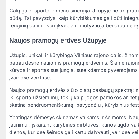
Galų gale, sporto ir meno sinergija Užupyje ne tik pratu
būdą. Tai pavyzdys, kaip kūrybiškumas gali būti integru
renginių dalimi, kuri įkvepia ir motyvuoja bendruomenę
Naujos pramogų erdvės Užupyje
Užupis, unikali ir kūrybinga Vilniaus rajono dalis, ži
patrauklesnė naujomis pramogų erdvėmis. Šiame rajone,
kūryba ir sportas susijungia, suteikdamos gyventojams ir
įvairiose veiklose.
Naujos pramogų erdvės siūlo platų paslaugų spektrą: n
iki sporto užsiėmimų, tokių kaip jogos pamokos ar net p
skatina bendruomeniškumą, pavyzdžiui, kūrybinius festi
Ypatingas dėmesys skiriamas vaikams ir šeimoms. Nau
jaunimui, įskaitant kūrybines dirbtuves, kurios ugdo va
dienos, kuriose šeimos gali kartu dalyvauti įvairiose v