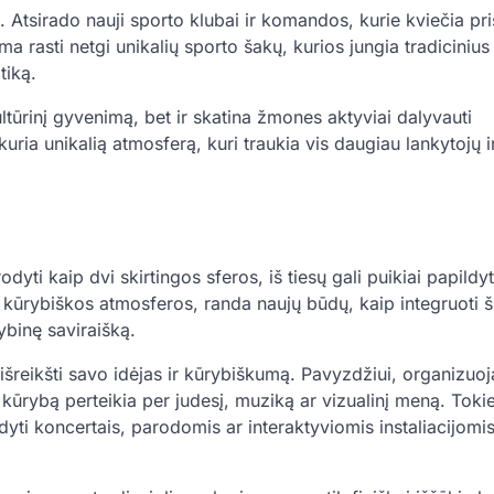
 Atsirado nauji sporto klubai ir komandos, kurie kviečia pris
ma rasti netgi unikalių sporto šakų, kurios jungia tradicinius
tiką.
tūrinį gyvenimą, bet ir skatina žmones aktyviai dalyvauti
uria unikalią atmosferą, kuri traukia vis daugiau lankytojų i
dyti kaip dvi skirtingos sferos, iš tiesų gali puikiai papildyt
kūrybiškos atmosferos, randa naujų būdų, kaip integruoti š
ybinę saviraišką.
 išreikšti savo idėjas ir kūrybiškumą. Pavyzdžiui, organizuoj
 kūrybą perteikia per judesį, muziką ar vizualinį meną. Toki
ildyti koncertais, parodomis ar interaktyviomis instaliacijomis