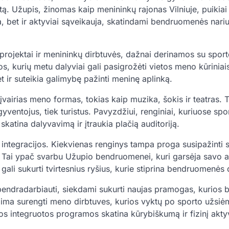
tą. Užupis, žinomas kaip menininkų rajonas Vilniuje, puikiai
lia, bet ir aktyviai sąveikauja, skatindami bendruomenės nari
projektai ir menininkų dirbtuvės, dažnai derinamos su spor
 kurių metu dalyviai gali pasigrožėti vietos meno kūriniai
t ir suteikia galimybę pažinti meninę aplinką.
vairias meno formas, tokias kaip muzika, šokis ir teatras. T
gyventojus, tiek turistus. Pavyzdžiui, renginiai, kuriuose spo
atina dalyvavimą ir įtraukia plačią auditoriją.
s integracijos. Kiekvienas renginys tampa proga susipažinti s
i. Tai ypač svarbu Užupio bendruomenei, kuri garsėja savo 
ali sukurti tvirtesnius ryšius, kurie stiprina bendruomenės 
bendradarbiauti, siekdami sukurti naujas pramogas, kurios 
lima surengti meno dirbtuves, kurios vyktų po sporto užsiė
kios integruotos programos skatina kūrybiškumą ir fizinį akt