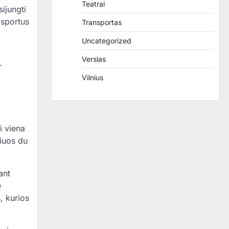
Teatrai
ijungti
 sportus
Transportas
Uncategorized
Verslas
r
Vilnius
i viena
iuos du
ant
e
, kurios