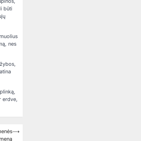
upinos,
i būti
ujų
amuolius
mą, nes
ržybos,
atina
plinką,
r erdve,
menės
⟶
 meną