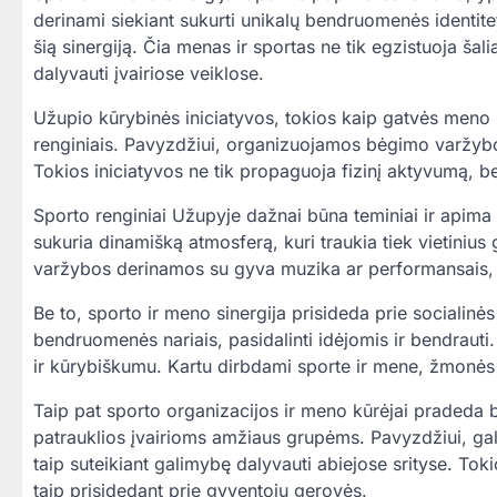
derinami siekiant sukurti unikalų bendruomenės identite
šią sinergiją. Čia menas ir sportas ne tik egzistuoja ša
dalyvauti įvairiose veiklose.
Užupio kūrybinės iniciatyvos, tokios kaip gatvės meno 
renginiais. Pavyzdžiui, organizuojamos bėgimo varžybos,
Tokios iniciatyvos ne tik propaguoja fizinį aktyvumą, be
Sporto renginiai Užupyje dažnai būna teminiai ir apima į
sukuria dinamišką atmosferą, kuri traukia tiek vietinius 
varžybos derinamos su gyva muzika ar performansais, sk
Be to, sporto ir meno sinergija prisideda prie socialinė
bendruomenės nariais, pasidalinti idėjomis ir bendraut
ir kūrybiškumu. Kartu dirbdami sporte ir mene, žmonės g
Taip pat sporto organizacijos ir meno kūrėjai pradeda 
patrauklios įvairioms amžiaus grupėms. Pavyzdžiui, ga
taip suteikiant galimybę dalyvauti abiejose srityse. To
taip prisidedant prie gyventojų gerovės.