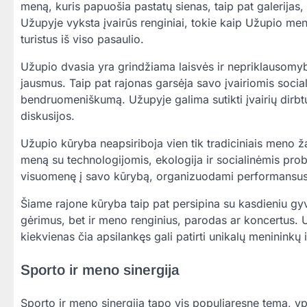
meną, kuris papuošia pastatų sienas, taip pat galerijas
Užupyje vyksta įvairūs renginiai, tokie kaip Užupio meno f
turistus iš viso pasaulio.
Užupio dvasia yra grindžiama laisvės ir nepriklausomybės
jausmus. Taip pat rajonas garsėja savo įvairiomis socia
bendruomeniškumą. Užupyje galima sutikti įvairių dirbt
diskusijos.
Užupio kūryba neapsiriboja vien tik tradiciniais meno ža
meną su technologijomis, ekologija ir socialinėmis prob
visuomenę į savo kūrybą, organizuodami performansus a
Šiame rajone kūryba taip pat persipina su kasdieniu gyv
gėrimus, bet ir meno renginius, parodas ar koncertus. U
kiekvienas čia apsilankęs gali patirti unikalų menininkų i
Sporto ir meno sinergija
Sporto ir meno sinergija tapo vis populiaresne tema, 