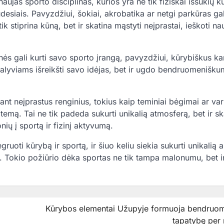
ujas sporto disciplinas, kurios yra ne tik fiziškai iššūkių k
esiais. Pavyzdžiui, šokiai, akrobatika ar netgi parkūras gal
ik stiprina kūną, bet ir skatina mąstyti neįprastai, ieškoti na
nės gali kurti savo sporto įrangą, pavyzdžiui, kūrybiškus k
 dalyviams išreikšti savo idėjas, bet ir ugdo bendruomenišku
ant neįprastus renginius, tokius kaip teminiai bėgimai ar va
 temą. Tai ne tik padeda sukurti unikalią atmosferą, bet ir sk
nių į sportą ir fizinį aktyvumą.
oti kūrybą ir sportą, ir šiuo keliu siekia sukurti unikalią a
ave. Tokio požiūrio dėka sportas ne tik tampa malonumu, bet i
Kūrybos elementai Užupyje formuoja bendruo
tapatybę per