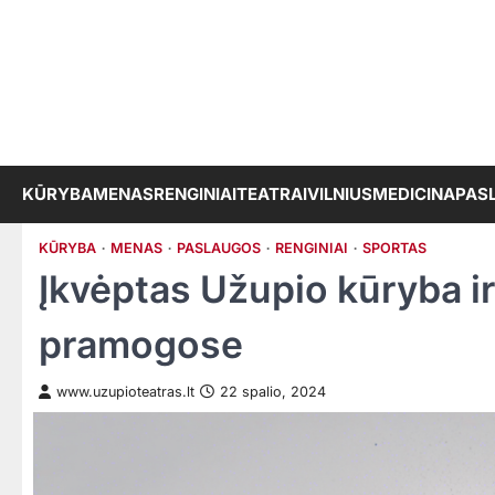
Skip
to
content
KŪRYBA
MENAS
RENGINIAI
TEATRAI
VILNIUS
MEDICINA
PAS
KŪRYBA
MENAS
PASLAUGOS
RENGINIAI
SPORTAS
Įkvėptas Užupio kūryba i
pramogose
www.uzupioteatras.lt
22 spalio, 2024