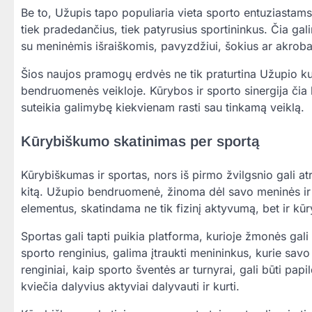
Be to, Užupis tapo populiaria vieta sporto entuziastams.
tiek pradedančius, tiek patyrusius sportininkus. Čia gali
su meninėmis išraiškomis, pavyzdžiui, šokius ar akroba
Šios naujos pramogų erdvės ne tik praturtina Užupio kul
bendruomenės veikloje. Kūrybos ir sporto sinergija čia k
suteikia galimybę kiekvienam rasti sau tinkamą veiklą.
Kūrybiškumo skatinimas per sportą
Kūrybiškumas ir sportas, nors iš pirmo žvilgsnio gali atro
kitą. Užupio bendruomenė, žinoma dėl savo meninės ir 
elementus, skatindama ne tik fizinį aktyvumą, bet ir kūr
Sportas gali tapti puikia platforma, kurioje žmonės gali
sporto renginius, galima įtraukti menininkus, kurie savo
renginiai, kaip sporto šventės ar turnyrai, gali būti pap
kviečia dalyvius aktyviai dalyvauti ir kurti.