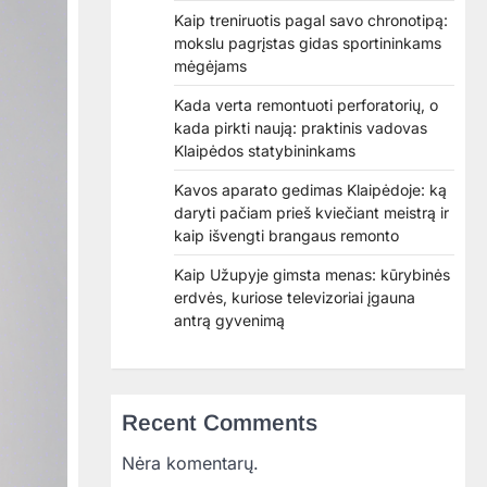
Kaip treniruotis pagal savo chronotipą:
mokslu pagrįstas gidas sportininkams
mėgėjams
Kada verta remontuoti perforatorių, o
kada pirkti naują: praktinis vadovas
Klaipėdos statybininkams
Kavos aparato gedimas Klaipėdoje: ką
daryti pačiam prieš kviečiant meistrą ir
kaip išvengti brangaus remonto
Kaip Užupyje gimsta menas: kūrybinės
erdvės, kuriose televizoriai įgauna
antrą gyvenimą
Recent Comments
Nėra komentarų.