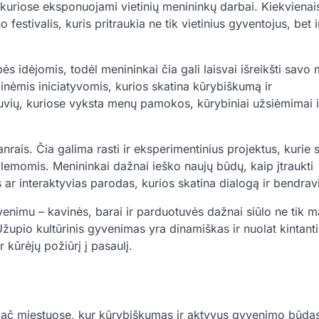
, kuriose eksponuojami vietinių menininkų darbai. Kiekvienai
estivalis, kuris pritraukia ne tik vietinius gyventojus, bet i
 idėjomis, todėl menininkai čia gali laisvai išreikšti savo m
linėmis iniciatyvomis, kurios skatina kūrybiškumą ir
uvių, kuriose vyksta menų pamokos, kūrybiniai užsiėmimai i
nrais. Čia galima rasti ir eksperimentinius projektus, kurie 
lemomis. Menininkai dažnai ieško naujų būdų, kaip įtraukti
r interaktyvias parodas, kurios skatina dialogą ir bendrav
enimu – kavinės, barai ir parduotuvės dažnai siūlo ne tik ma
župio kultūrinis gyvenimas yra dinamiškas ir nuolat kintanti
r kūrėjų požiūrį į pasaulį.
ypač miestuose, kur kūrybiškumas ir aktyvus gyvenimo būda