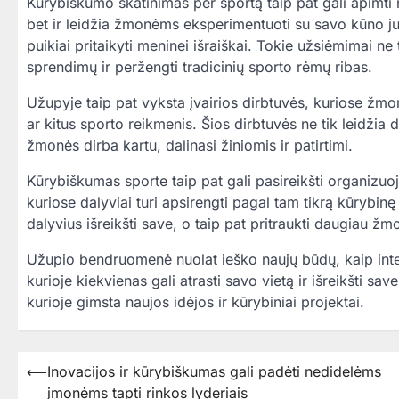
Kūrybiškumo skatinimas per sportą taip pat gali apimti na
bet ir leidžia žmonėms eksperimentuoti su savo kūno jud
puikiai pritaikyti meninei išraiškai. Tokie užsiėmimai ne t
sprendimų ir peržengti tradicinių sporto rėmų ribas.
Užupyje taip pat vyksta įvairios dirbtuvės, kuriose žmo
ar kitus sporto reikmenis. Šios dirbtuvės ne tik leidžia
žmonės dirba kartu, dalinasi žiniomis ir patirtimi.
Kūrybiškumas sporte taip pat gali pasireikšti organizuoj
kuriose dalyviai turi apsirengti pagal tam tikrą kūrybinę
dalyvius išreikšti save, o taip pat pritraukti daugiau žmo
Užupio bendruomenė nuolat ieško naujų būdų, kaip integru
kurioje kiekvienas gali atrasti savo vietą ir išreikšti s
kurioje gimsta naujos idėjos ir kūrybiniai projektai.
⟵
Inovacijos ir kūrybiškumas gali padėti nedidelėms
Navigacija
įmonėms tapti rinkos lyderiais