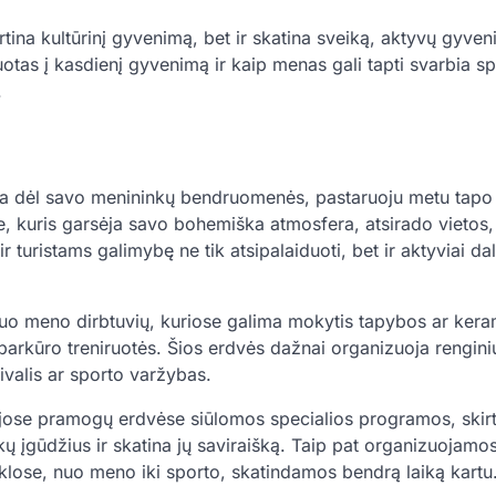
rtina kultūrinį gyvenimą, bet ir skatina sveiką, aktyvų gyve
otas į kasdienį gyvenimą ir kaip menas gali tapti svarbia s
.
noma dėl savo menininkų bendruomenės, pastaruoju metu tapo
 kuris garsėja savo bohemiška atmosfera, atsirado vietos,
 turistams galimybę ne tik atsipalaiduoti, bet ir aktyviai da
uo meno dirbtuvių, kuriose galima mokytis tapybos ar kera
arkūro treniruotės. Šios erdvės dažnai organizuoja renginiu
valis ar sporto varžybas.
jose pramogų erdvėse siūlomos specialios programos, skir
ikų įgūdžius ir skatina jų saviraišką. Taip pat organizuojam
eiklose, nuo meno iki sporto, skatindamos bendrą laiką kartu