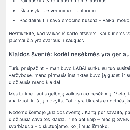
Paklauskit atviro klausimo apie jausmus
Išklausykit be vertinimo ir patarimų
Pasidalinkit ir savo emocine būsena – vaikai moko
Nesitikėkite, kad vaikas iš karto atsivėrs. Kai kuriems v
jausmai čia yra svarbūs ir saugūs”.
Klaidos šventė: kodėl nesėkmės yra geria
Turiu prisipažinti – man buvo LABAI sunku su tuo susi
varžybose, mano pirmasis instinktas buvo ją guosti ir sa
didžiausia mano klaida!
Mes turime liautis gelbėję vaikus nuo nesėkmių. Vietoj 
analizuoti ir iš jų mokytis. Tai ir yra tikrasis emocinės 
Įvedėme šeimoje „klaidos šventę”. Kartą per savaitę, p
didžiausia savaitės klaida. Ir ne bet kaip – mes ją ŠVEN
svarbiausia – diskutuojame, ko ji mus išmokė.