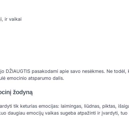
, ir vaikai
dėjo DŽIAUGTIS pasakodami apie savo nesėkmes. Ne todėl, k
džiulė emocinio atsparumo dalis.
ocinį žodyną
dyti tik keturias emocijas: laimingas, liūdnas, piktas, išsi
uo daugiau emocijų vaikas sugeba atpažinti ir įvardyti, tuo