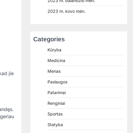
2023 m. balandžio mėn.
2023 m. kovo mėn.
Categories
Kūryba
Medicina
Menas
ad jie
Paslaugos
Patarimai
Renginiai
gandęs.
Sportas
 geriau
Statyba