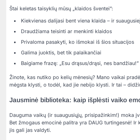
Štai keletas taisyklių mūsų „klaidos šventei”:
Kiekvienas dalijasi bent viena klaida – ir suaugusieji
Draudžiama teisinti ar menkinti klaidos
Privaloma pasakyti, ko išmokai iš šios situacijos
Galima juoktis, bet tik palaikančiai
Baigiame frazę: „Esu drąsus/drąsi, nes bandžiau!”
Žinote, kas nutiko po kelių mėnesių? Mano vaikai pra
mėgsta klysti, o todėl, kad jie nebijo klysti. Ir tai – di
Jausminė biblioteka: kaip išplėsti vaiko em
Dauguma vaikų (ir suaugusiųjų, prisipažinkim!) moka įvar
Bet žmogaus emocinė palitra yra DAUG turtingesnė! Ir k
jis gali jas valdyti.