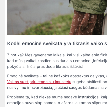
Kodėl emocinė sveikata yra tikrasis vaiko
Žinot ką? Mes gyvename laikais, kai visi kalba apie fizi
kad mūsų vaikai kasdien susiduria su emocine „infekcija
pokyčiais. Ir čia prasideda tikrasis iššūkis!
Emocinė sveikata – tai ne kažkoks abstraktus dalykas, a
Vaikas su stipriu emociniu imunitetu
sugeba atsitiesti p
nusivylimu ir, svarbiausia, jaučiasi saugus būdamas sav
Problema ta, kad niekas mums nedavė instrukcijos, kaip 
emocijos buvo slopinamos, o ašaros laikomos silpnumo žen