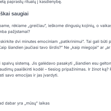
letą paprastų ritualų į kasdienybę.
škai saugiai
me, rėkiame „greičiau”, ieškome dingusių kojinių, o vaikas
amba pažįstamai?
 skirkite dvi minutes emociniam „patikrinimui”. Tai gali būti 
„Kaip šiandien jaučiasi tavo širdis?” Ne „kaip miegojai” ar „ar
palvų sistemą. Jis galėdavo pasakyti „šiandien esu gelto
udimų paaiškinti kodėl – tiesiog pripažinimas. Ir žinot ką? 
ti savo emocijas ir jas įvardyti.
kad dabar yra „mūsų” laikas