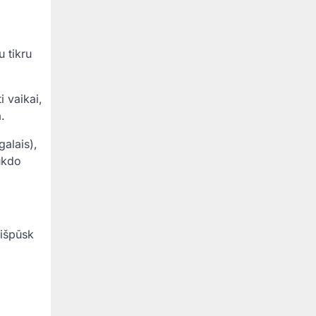
 tikru
i vaikai,
.
alais),
rukdo
 išpūsk