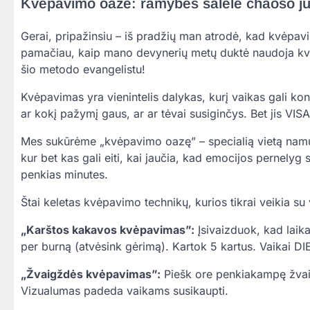
Kvėpavimo oazė: ramybės salelė chaoso jū
Gerai, pripažinsiu – iš pradžių man atrodė, kad kvėpav
pamačiau, kaip mano devynerių metų duktė naudoja kvėp
šio metodo evangelistu!
Kvėpavimas yra vienintelis dalykas, kurį vaikas gali kont
ar kokį pažymį gaus, ar ar tėvai susiginčys. Bet jis VISA
Mes sukūrėme „kvėpavimo oazę” – specialią vietą namuose
kur bet kas gali eiti, kai jaučia, kad emocijos pernelyg 
penkias minutes.
Štai keletas kvėpavimo technikų, kurios tikrai veikia su 
„Karštos kakavos kvėpavimas”:
Įsivaizduok, kad laik
per burną (atvėsink gėrimą). Kartok 5 kartus. Vaikai DI
„Žvaigždės kvėpavimas”:
Piešk ore penkiakampę žvaig
Vizualumas padeda vaikams susikaupti.