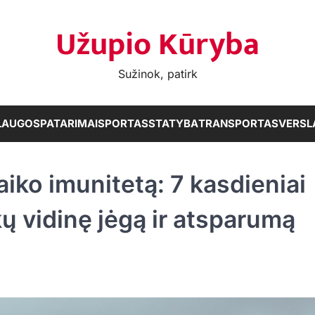
Užupio Kūryba
Sužinok, patirk
LAUGOS
PATARIMAI
SPORTAS
STATYBA
TRANSPORTAS
VERSL
iko imunitetą: 7 kasdieniai
ikų vidinę jėgą ir atsparumą