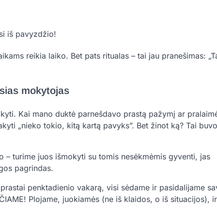
si iš pavyzdžio!
aikams reikia laiko. Bet pats ritualas – tai jau pranešimas: „
usias mokytojas
taikyti. Kai mano duktė parnešdavo prastą pažymį ar pralai
kyti „nieko tokio, kitą kartą pavyks”. Bet žinot ką? Tai buv
to – turime juos išmokyti su tomis nesėkmėmis gyventi, jas
jėgos pagrindas.
aprastai penktadienio vakarą, visi sėdame ir pasidalijame s
ČIAME! Plojame, juokiamės (ne iš klaidos, o iš situacijos), ir