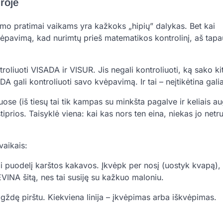
roje
imo pratimai vaikams yra kažkoks „hipių” dalykas. Bet kai
avimą, kad nurimtų prieš matematikos kontrolinį, aš tapau
roliuoti VISADA ir VISUR. Jis negali kontroliuoti, ką sako kit
DA gali kontroliuoti savo kvėpavimą. Ir tai – neįtikėtina galia
 (iš tiesų tai tik kampas su minkšta pagalve ir keliais aug
stiprios. Taisyklė viena: kai kas nors ten eina, niekas jo net
vaikais:
ai puodelį karštos kakavos. Įkvėpk per nosį (uostyk kvapą),
EVINA šitą, nes tai susiję su kažkuo maloniu.
ždę pirštu. Kiekviena linija – įkvėpimas arba iškvėpimas.