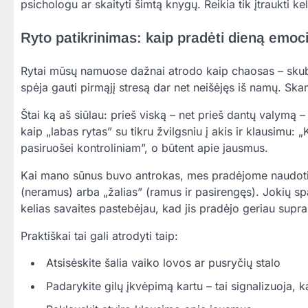
psichologu ar skaityti šimtą knygų. Reikia tik įtraukti ke
Ryto patikrinimas: kaip pradėti dieną emoci
Rytai mūsų namuose dažnai atrodo kaip chaosas – skuba
spėja gauti pirmąjį stresą dar net neišėjęs iš namų. Sk
Štai ką aš siūlau: prieš viską – net prieš dantų valymą –
kaip „labas rytas” su tikru žvilgsniu į akis ir klausimu: 
pasiruošei kontroliniam”, o būtent apie jausmus.
Kai mano sūnus buvo antrokas, mes pradėjome naudoti s
(neramus) arba „žalias” (ramus ir pasirengęs). Jokių spa
kelias savaites pastebėjau, kad jis pradėjo geriau supras
Praktiškai tai gali atrodyti taip:
Atsisėskite šalia vaiko lovos ar pusryčių stalo
Padarykite gilų įkvėpimą kartu – tai signalizuoja, 