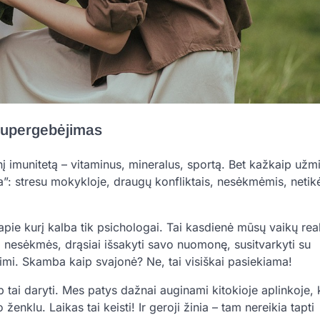
 supergebėjimas
nį imunitetą – vitaminus, mineralus, sportą. Bet kažkaip užm
”: stresu mokykloje, draugų konfliktais, nesėkmėmis, netikė
pie kurį kalba tik psichologai. Tai kasdienė mūsų vaikų rea
o nesėkmės, drąsiai išsakyti savo nuomonę, susitvarkyti su
imi. Skamba kaip svajonė? Ne, tai visiškai pasiekiama!
tai daryti. Mes patys dažnai auginami kitokioje aplinkoje, 
klu. Laikas tai keisti! Ir geroji žinia – tam nereikia tapti