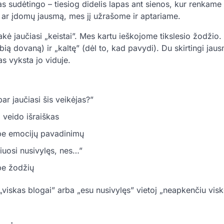
s sudėtingo – tiesiog didelis lapas ant sienos, kur renkame 
 ar įdomų jausmą, mes jį užrašome ir aptariame.
akė jaučiasi „keistai”. Mes kartu ieškojome tikslesio žodžio.
ą dovaną) ir „kaltę” (dėl to, kad pavydi). Du skirtingi jaus
as vyksta jo viduje.
ar jaučiasi šis veikėjas?”
 veido išraiškas
ybe emocijų pavadinimų
iuosi nusivylęs, nes…”
be žodžių
viskas blogai” arba „esu nusivylęs” vietoj „neapkenčiu visko
!