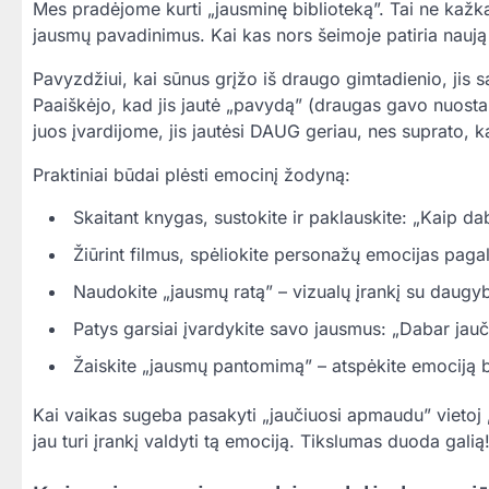
Mes pradėjome kurti „jausminę biblioteką”. Tai ne kažka
jausmų pavadinimus. Kai kas nors šeimoje patiria naują
Pavyzdžiui, kai sūnus grįžo iš draugo gimtadienio, jis s
Paaiškėjo, kad jis jautė „pavydą” (draugas gavo nuostabi
juos įvardijome, jis jautėsi DAUG geriau, nes suprato, k
Praktiniai būdai plėsti emocinį žodyną:
Skaitant knygas, sustokite ir paklauskite: „Kaip dab
Žiūrint filmus, spėliokite personažų emocijas pagal
Naudokite „jausmų ratą” – vizualų įrankį su daug
Patys garsiai įvardykite savo jausmus: „Dabar jauč
Žaiskite „jausmų pantomimą” – atspėkite emociją 
Kai vaikas sugeba pasakyti „jaučiuosi apmaudu” vietoj „
jau turi įrankį valdyti tą emociją. Tikslumas duoda galią