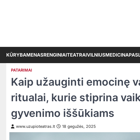
Skip
to
content
KŪRYBA
MENAS
RENGINIAI
TEATRAI
VILNIUS
MEDICINA
PAS
PATARIMAI
Kaip užauginti emocinę va
ritualai, kurie stiprina va
gyvenimo iššūkiams
www.uzupioteatras.lt
18 gegužės, 2025