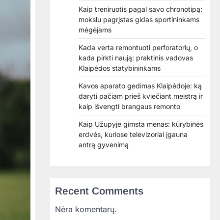
Kaip treniruotis pagal savo chronotipą:
mokslu pagrįstas gidas sportininkams
mėgėjams
Kada verta remontuoti perforatorių, o
kada pirkti naują: praktinis vadovas
Klaipėdos statybininkams
Kavos aparato gedimas Klaipėdoje: ką
daryti pačiam prieš kviečiant meistrą ir
kaip išvengti brangaus remonto
Kaip Užupyje gimsta menas: kūrybinės
erdvės, kuriose televizoriai įgauna
antrą gyvenimą
Recent Comments
Nėra komentarų.