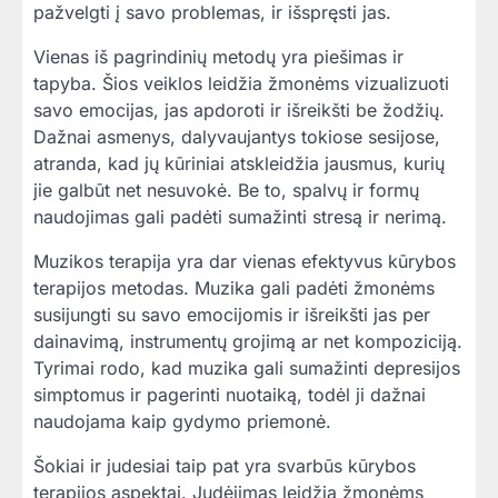
pažvelgti į savo problemas, ir išspręsti jas.
Vienas iš pagrindinių metodų yra piešimas ir
tapyba. Šios veiklos leidžia žmonėms vizualizuoti
savo emocijas, jas apdoroti ir išreikšti be žodžių.
Dažnai asmenys, dalyvaujantys tokiose sesijose,
atranda, kad jų kūriniai atskleidžia jausmus, kurių
jie galbūt net nesuvokė. Be to, spalvų ir formų
naudojimas gali padėti sumažinti stresą ir nerimą.
Muzikos terapija yra dar vienas efektyvus kūrybos
terapijos metodas. Muzika gali padėti žmonėms
susijungti su savo emocijomis ir išreikšti jas per
dainavimą, instrumentų grojimą ar net kompoziciją.
Tyrimai rodo, kad muzika gali sumažinti depresijos
simptomus ir pagerinti nuotaiką, todėl ji dažnai
naudojama kaip gydymo priemonė.
Šokiai ir judesiai taip pat yra svarbūs kūrybos
terapijos aspektai. Judėjimas leidžia žmonėms