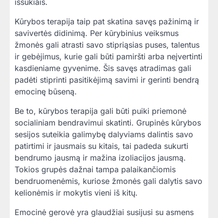
iššūkiais.
Kūrybos terapija taip pat skatina savęs pažinimą ir
savivertės didinimą. Per kūrybinius veiksmus
žmonės gali atrasti savo stipriąsias puses, talentus
ir gebėjimus, kurie gali būti pamiršti arba neįvertinti
kasdieniame gyvenime. Šis savęs atradimas gali
padėti stiprinti pasitikėjimą savimi ir gerinti bendrą
emocinę būseną.
Be to, kūrybos terapija gali būti puiki priemonė
socialiniam bendravimui skatinti. Grupinės kūrybos
sesijos suteikia galimybę dalyviams dalintis savo
patirtimi ir jausmais su kitais, tai padeda sukurti
bendrumo jausmą ir mažina izoliacijos jausmą.
Tokios grupės dažnai tampa palaikančiomis
bendruomenėmis, kuriose žmonės gali dalytis savo
kelionėmis ir mokytis vieni iš kitų.
Emocinė gerovė yra glaudžiai susijusi su asmens