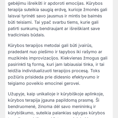
gebėjimu išreikšti ir apdoroti emocijas. Kūrybos
terapija suteikia saugią erdvę, kurioje žmonės gali
laisvai tyrinėti savo jausmus ir mintis be baimės
būti teisiami. Tai ypač svarbu tiems, kurie gali
patirti sunkumų bendraujant ar išreiškiant save
tradiciniais būdais.
Kūrybos terapijos metodai gali būti įvairūs,
pradedant nuo piešimo ir tapybos iki rašymo ar
muzikinės improvizacijos. Kiekvienas žmogus gali
pasirinkti tą formą, kuri jam labiausiai tinka, ir tai
leidžia individualizuoti terapijos procesą. Toks
požiūris prisideda prie didesnio efektyvumo ir
teigiamo poveikio emocinei gerovei.
Užupyje, kaip unikalioje ir kūrybiškoje aplinkoje,
kūrybos terapija įgauna papildomą prasmę. Ši
bendruomenė, žinoma dėl savo menininkų ir
kūrybiškumo, suteikia palankias sąlygas kūrybos