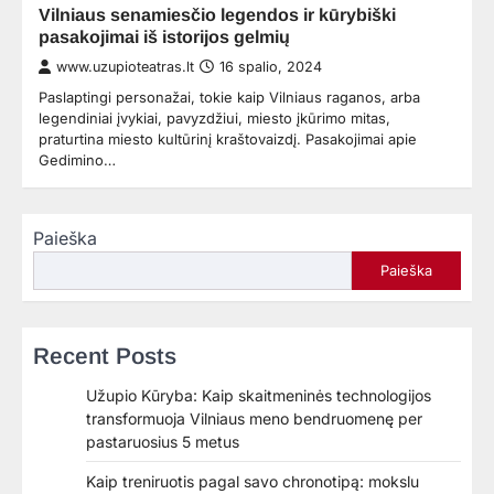
Vilniaus senamiesčio legendos ir kūrybiški
pasakojimai iš istorijos gelmių
www.uzupioteatras.lt
16 spalio, 2024
Paslaptingi personažai, tokie kaip Vilniaus raganos, arba
legendiniai įvykiai, pavyzdžiui, miesto įkūrimo mitas,
praturtina miesto kultūrinį kraštovaizdį. Pasakojimai apie
Gedimino…
Paieška
Paieška
Recent Posts
Užupio Kūryba: Kaip skaitmeninės technologijos
transformuoja Vilniaus meno bendruomenę per
pastaruosius 5 metus
Kaip treniruotis pagal savo chronotipą: mokslu