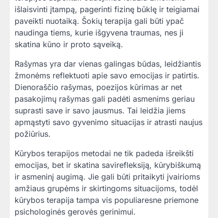
išlaisvinti įtampą, pagerinti fizinę būklę ir teigiamai
paveikti nuotaiką. Šokių terapija gali būti ypač
naudinga tiems, kurie išgyvena traumas, nes ji
skatina kūno ir proto sąveiką.
Rašymas yra dar vienas galingas būdas, leidžiantis
žmonėms reflektuoti apie savo emocijas ir patirtis.
Dienoraščio rašymas, poezijos kūrimas ar net
pasakojimų rašymas gali padėti asmenims geriau
suprasti save ir savo jausmus. Tai leidžia jiems
apmąstyti savo gyvenimo situacijas ir atrasti naujus
požiūrius.
Kūrybos terapijos metodai ne tik padeda išreikšti
emocijas, bet ir skatina savirefleksiją, kūrybiškumą
ir asmeninį augimą. Jie gali būti pritaikyti įvairioms
amžiaus grupėms ir skirtingoms situacijoms, todėl
kūrybos terapija tampa vis populiaresne priemone
psichologinės gerovės gerinimui.