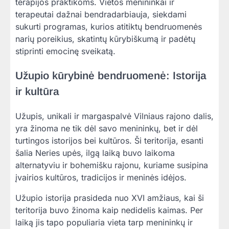
terapijos praktikoms. Vietos menininkai ir
terapeutai dažnai bendradarbiauja, siekdami
sukurti programas, kurios atitiktų bendruomenės
narių poreikius, skatintų kūrybiškumą ir padėtų
stiprinti emocinę sveikatą.
Užupio kūrybinė bendruomenė: Istorija
ir kultūra
Užupis, unikali ir margaspalvė Vilniaus rajono dalis,
yra žinoma ne tik dėl savo menininkų, bet ir dėl
turtingos istorijos bei kultūros. Ši teritorija, esanti
šalia Neries upės, ilgą laiką buvo laikoma
alternatyviu ir bohemišku rajonu, kuriame susipina
įvairios kultūros, tradicijos ir meninės idėjos.
Užupio istorija prasideda nuo XVI amžiaus, kai ši
teritorija buvo žinoma kaip nedidelis kaimas. Per
laiką jis tapo populiaria vieta tarp menininkų ir