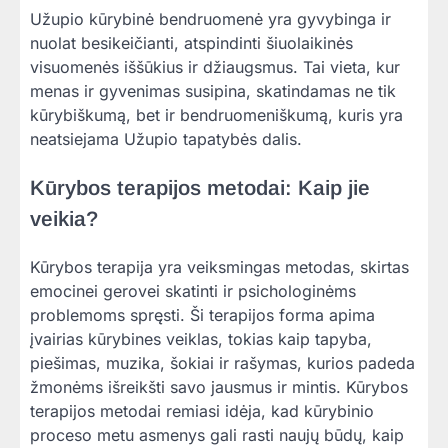
Užupio kūrybinė bendruomenė yra gyvybinga ir
nuolat besikeičianti, atspindinti šiuolaikinės
visuomenės iššūkius ir džiaugsmus. Tai vieta, kur
menas ir gyvenimas susipina, skatindamas ne tik
kūrybiškumą, bet ir bendruomeniškumą, kuris yra
neatsiejama Užupio tapatybės dalis.
Kūrybos terapijos metodai: Kaip jie
veikia?
Kūrybos terapija yra veiksmingas metodas, skirtas
emocinei gerovei skatinti ir psichologinėms
problemoms spręsti. Ši terapijos forma apima
įvairias kūrybines veiklas, tokias kaip tapyba,
piešimas, muzika, šokiai ir rašymas, kurios padeda
žmonėms išreikšti savo jausmus ir mintis. Kūrybos
terapijos metodai remiasi idėja, kad kūrybinio
proceso metu asmenys gali rasti naujų būdų, kaip