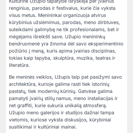
Kultūrinė Užupio tapatybė išryškėja per įvairius
renginius, parodas ir festivalus, kurie čia vyksta
visus metus. Menininkai organizuoja atvirus
kūrybinius užsiėmimus, parodas, meno dirbtuves,
suteikdami galimybę ne tik profesionalams, bet ir
mėgėjams išreikšti save. Užupio menininkų
bendruomenė yra žinoma dėl savo eksperimentinio
požiūrio į meną, kuris apima įvairias disciplinas,
tokias kaip tapyba, skulptūra, muzika, teatras ir
literatūra.
Be meninės veiklos, Užupis taip pat pasižymi savo
architektūra, kurioje galima rasti tiek istorinių
pastatų, tiek modernių kūrinių. Gatvėse galima
pamatyti įvairių stilių namus, meno instaliacijas ir
net graffiti, kurie sukuria unikalią atmosferą.
Užupio meno galerijos ir studijos dažnai tampa
vietomis, kuriose vyksta diskusijos, kūrybiniai
susitikimai ir kultūriniai mainai.