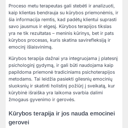
Proceso metu terapeutas gali stebėti ir analizuoti,
kaip klientas bendrauja su kūrybos priemonėmis, ir
šia informacija remtis, kad padėtų klientui suprasti
savo jausmus ir elgesį. Kūrybos terapijos tikslas
yra ne tik rezultatas – meninis kūrinys, bet ir pats
kūrybos procesas, kuris skatina savirefleksiją ir
emocinį išlaisvinimą.
Kūrybos terapija dažnai yra integruojama į platesnį
psichologinį gydymą, ir gali būti naudojama kaip
papildoma priemonė tradiciniams psichoterapijos
metodams. Tai leidžia pasiekti gilesnių emocinių
sluoksnių ir skatinti holistinį požiūrį į sveikatą, kur
kūrybinė išraiška yra laikoma svarbia dalimi
žmogaus gyvenimo ir gerovės.
Kūrybos terapija ir jos nauda emocinei
gerovei