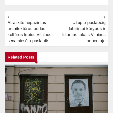
⟵
⟶
Navigacija
Atraskite nepažintas
Užupio paslapčių
tarp
architektūros perlas ir
labirintai kūrybos ir
įrašų
kultūros lobius Vilniaus
istorijos takais Vilniaus
senamiesčio paslaptis
bohemoje
Related Posts