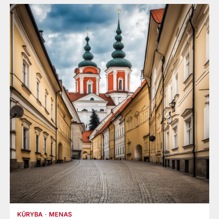
KŪRYBA
MENAS