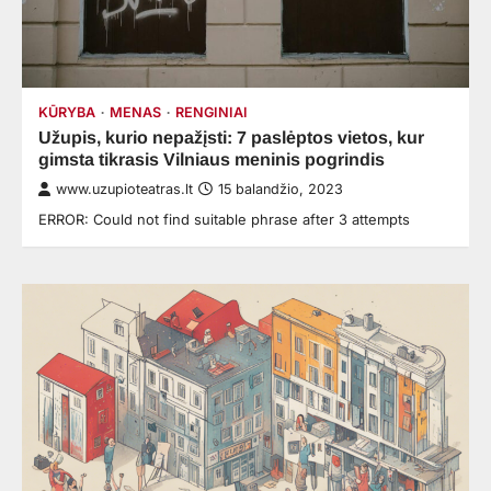
KŪRYBA
MENAS
RENGINIAI
Užupis, kurio nepažįsti: 7 paslėptos vietos, kur
gimsta tikrasis Vilniaus meninis pogrindis
www.uzupioteatras.lt
15 balandžio, 2023
ERROR: Could not find suitable phrase after 3 attempts