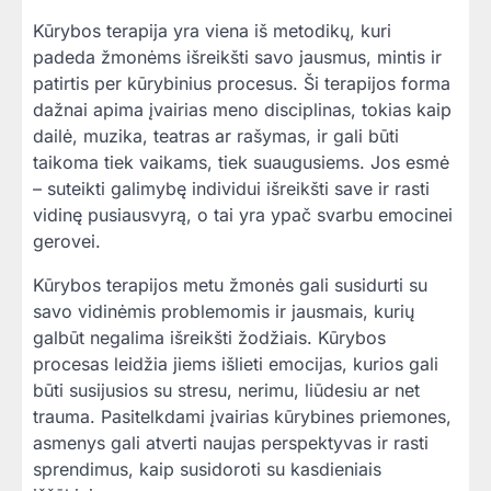
Kūrybos terapija yra viena iš metodikų, kuri
padeda žmonėms išreikšti savo jausmus, mintis ir
patirtis per kūrybinius procesus. Ši terapijos forma
dažnai apima įvairias meno disciplinas, tokias kaip
dailė, muzika, teatras ar rašymas, ir gali būti
taikoma tiek vaikams, tiek suaugusiems. Jos esmė
– suteikti galimybę individui išreikšti save ir rasti
vidinę pusiausvyrą, o tai yra ypač svarbu emocinei
gerovei.
Kūrybos terapijos metu žmonės gali susidurti su
savo vidinėmis problemomis ir jausmais, kurių
galbūt negalima išreikšti žodžiais. Kūrybos
procesas leidžia jiems išlieti emocijas, kurios gali
būti susijusios su stresu, nerimu, liūdesiu ar net
trauma. Pasitelkdami įvairias kūrybines priemones,
asmenys gali atverti naujas perspektyvas ir rasti
sprendimus, kaip susidoroti su kasdieniais