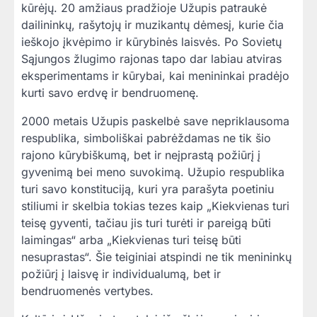
kūrėjų. 20 amžiaus pradžioje Užupis patraukė
dailininkų, rašytojų ir muzikantų dėmesį, kurie čia
ieškojo įkvėpimo ir kūrybinės laisvės. Po Sovietų
Sąjungos žlugimo rajonas tapo dar labiau atviras
eksperimentams ir kūrybai, kai menininkai pradėjo
kurti savo erdvę ir bendruomenę.
2000 metais Užupis paskelbė save nepriklausoma
respublika, simboliškai pabrėždamas ne tik šio
rajono kūrybiškumą, bet ir neįprastą požiūrį į
gyvenimą bei meno suvokimą. Užupio respublika
turi savo konstituciją, kuri yra parašyta poetiniu
stiliumi ir skelbia tokias tezes kaip „Kiekvienas turi
teisę gyventi, tačiau jis turi turėti ir pareigą būti
laimingas“ arba „Kiekvienas turi teisę būti
nesuprastas“. Šie teiginiai atspindi ne tik menininkų
požiūrį į laisvę ir individualumą, bet ir
bendruomenės vertybes.