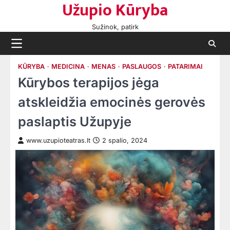
Užupio Kūryba
Skip
to
Sužinok, patirk
content
KŪRYBA
MEDICINA
MENAS
PASLAUGOS
PATARIMAI
Kūrybos terapijos jėga
atskleidžia emocinės gerovės
paslaptis Užupyje
www.uzupioteatras.lt
2 spalio, 2024