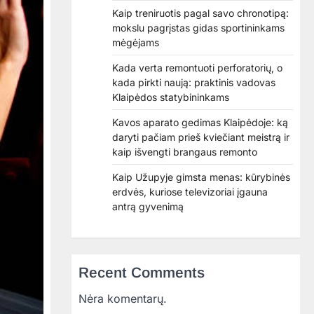
Kaip treniruotis pagal savo chronotipą:
mokslu pagrįstas gidas sportininkams
mėgėjams
Kada verta remontuoti perforatorių, o
kada pirkti naują: praktinis vadovas
Klaipėdos statybininkams
Kavos aparato gedimas Klaipėdoje: ką
daryti pačiam prieš kviečiant meistrą ir
kaip išvengti brangaus remonto
Kaip Užupyje gimsta menas: kūrybinės
erdvės, kuriose televizoriai įgauna
antrą gyvenimą
Recent Comments
Nėra komentarų.