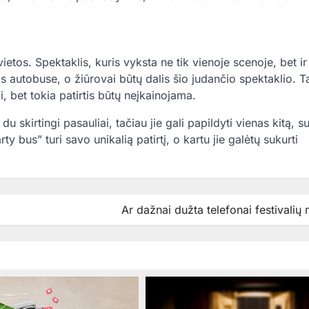
vietos. Spektaklis, kuris vyksta ne tik vienoje scenoje, bet ir
s autobuse, o žiūrovai būtų dalis šio judančio spektaklio. T
i, bet tokia patirtis būtų neįkainojama.
 skirtingi pasauliai, tačiau jie gali papildyti vienas kitą, s
ty bus” turi savo unikalią patirtį, o kartu jie galėtų sukurti
Ar dažnai dužta telefonai festivalių