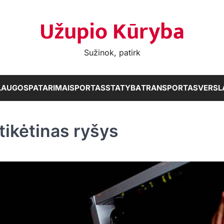
Užupio Kūryba
Sužinok, patirk
LAUGOS
PATARIMAI
SPORTAS
STATYBA
TRANSPORTAS
VERSL
įtikėtinas ryšys