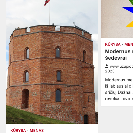
KŪRYBA
MEN
Modernus 
šedevrai
www.uzupiote
2023
Modernus men
iš labiausiai 
sričių. Dažna
revoliucinis i
KŪRYBA
MENAS