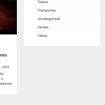
Teatrai
Transportas
Uncategorized
Verslas
Vilnius
inės
o, 2025
liu
ir
 ieškote