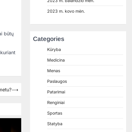
2023 m. balandžio mėn.
2023 m. kovo mėn.
ai būtų
Categories
Kūryba
ukuriant
Medicina
Menas
Paslaugos
 metu?
⟶
Patarimai
Renginiai
Sportas
Statyba