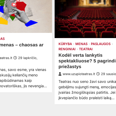
AS
KŪRYBA
MENAS
PASLAUGOS
menas – chaosas ar
RENGINIAI
TEATRAI
Kodėl verta lankytis
atras.lt
29 lapkričio,
spektakliuose? 5 pagrind
priežastys
as, savo esme, yra vienas
www.uzupioteatras.lt
29 sausi
diskusijų keliančių meno
i apibūdinamas kaip
Teatras nuo seno žavi savo unika
r novatoriškas, jis nevengia…
gebėjimu sujungti meną, emocijas 
įvairias žmogiškąsias patirtis. Jei
įkvepiančio būdo praleisti laiką…