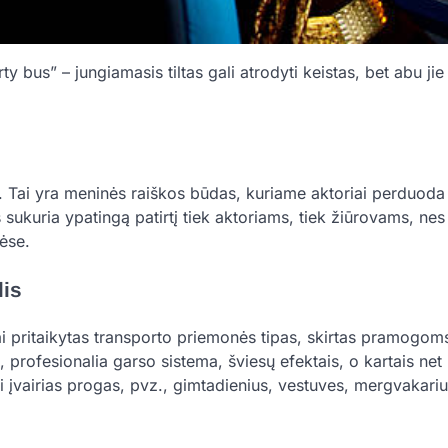
y bus” – jungiamasis tiltas gali atrodyti keistas, bet abu jie 
. Tai yra meninės raiškos būdas, kuriame aktoriai perduoda
 sukuria ypatingą patirtį tiek aktoriams, tiek žiūrovams, nes 
bėse.
is
ai pritaikytas transporto priemonės tipas, skirtas pramogom
, profesionalia garso sistema, šviesų efektais, o kartais net 
ti įvairias progas, pvz., gimtadienius, vestuves, mergvakariu