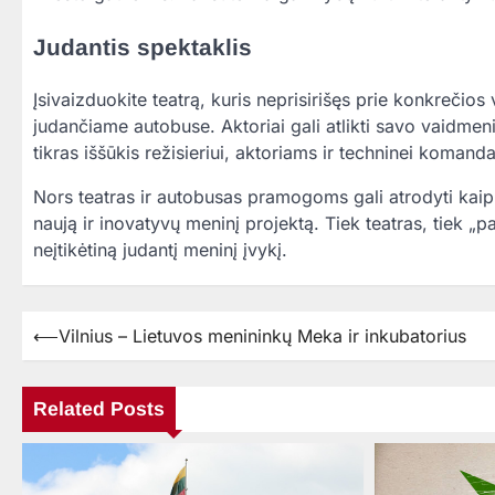
Judantis spektaklis
Įsivaizduokite teatrą, kuris neprisirišęs prie konkrečios 
judančiame autobuse. Aktoriai gali atlikti savo vaidmeni
tikras iššūkis režisieriui, aktoriams ir techninei komanda
Nors teatras ir autobusas pramogoms gali atrodyti kaip du
naują ir inovatyvų meninį projektą. Tiek teatras, tiek „par
neįtikėtiną judantį meninį įvykį.
⟵
Vilnius – Lietuvos menininkų Meka ir inkubatorius
Navigacija
tarp
įrašų
Related Posts