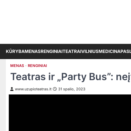
Skip
to
content
KŪRYBA
MENAS
RENGINIAI
TEATRAI
VILNIUS
MEDICINA
PAS
MENAS
RENGINIAI
Teatras ir „Party Bus”: ne
www.uzupioteatras.lt
31 spalio, 2023