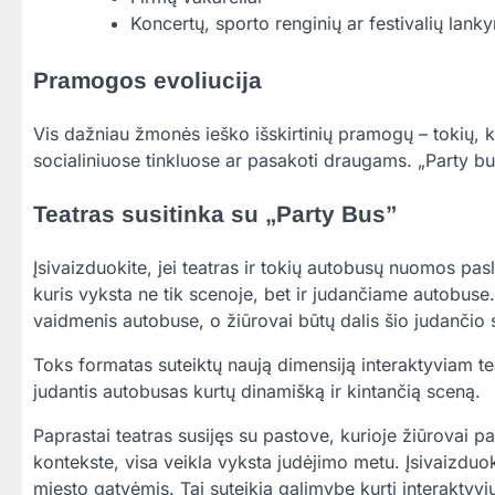
Koncertų, sporto renginių ar festivalių lank
Pramogos evoliucija
Vis dažniau žmonės ieško išskirtinių pramogų – tokių, kur
socialiniuose tinkluose ar pasakoti draugams. „Party bus”
Teatras susitinka su „Party Bus”
Įsivaizduokite, jei teatras ir tokių autobusų nuomos pas
kuris vyksta ne tik scenoje, bet ir judančiame autobuse. T
vaidmenis autobuse, o žiūrovai būtų dalis šio judančio 
Toks formatas suteiktų naują dimensiją interaktyviam teat
judantis autobusas kurtų dinamišką ir kintančią sceną.
Paprastai teatras susijęs su pastove, kurioje žiūrovai pa
kontekste, visa veikla vyksta judėjimo metu. Įsivaizduok
miesto gatvėmis. Tai suteikia galimybę kurti interaktyvi