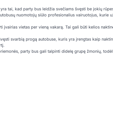
yra tai, kad party bus leidžia svečiams švęsti be jokių rūpe
utobusų nuomotojų siūlo profesionalius vairuotojus, kurie už
 įvairias vietas per vieną vakarą. Tai gali būti kelios nakti
ęsti svarbią progą autobuse, kuris yra įrengtas kaip naktin
tį.
riemonės, party bus gali talpinti didelę grupę žmonių, todėl 