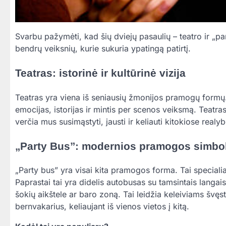
Svarbu pažymėti, kad šių dviejų pasaulių – teatro ir „part
bendrų veiksnių, kurie sukuria ypatingą patirtį.
Teatras: istorinė ir kultūrinė vizija
Teatras yra viena iš seniausių žmonijos pramogų formų
emocijas, istorijas ir mintis per scenos veiksmą. Teatras
verčia mus susimąstyti, jausti ir keliauti kitokiose realy
„Party Bus”: modernios pramogos simbol
„Party bus” yra visai kita pramogos forma. Tai speciali
Paprastai tai yra didelis autobusas su tamsintais langais
šokių aikštele ar baro zoną. Tai leidžia keleiviams švęs
bernvakarius, keliaujant iš vienos vietos į kitą.