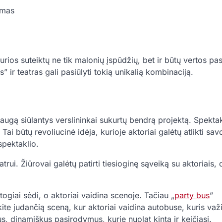
ymas
ios suteiktų ne tik malonių įspūdžių, bet ir būtų vertos pasi
 ir teatras gali pasiūlyti tokią unikalią kombinaciją.
laugą siūlantys verslininkai sukurtų bendrą projektą. Spektak
ai būtų revoliucinė idėja, kurioje aktoriai galėtų atlikti sav
spektaklio.
rui. Žiūrovai galėtų patirti tiesioginę sąveiką su aktoriais, 
togiai sėdi, o aktoriai vaidina scenoje. Tačiau „
party bus
”
ite judančią sceną, kur aktoriai vaidina autobuse, kuris važ
us, dinamiškus pasirodymus, kurie nuolat kinta ir keičiasi.