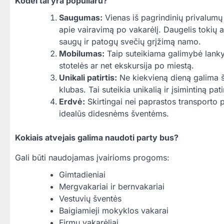
Kodėl tai yra populiaru?
Saugumas:
Vienas iš pagrindinių privalumų 
apie vairavimą po vakarėlį. Daugelis tokių a
saugų ir patogų svečių grįžimą namo.
Mobilumas:
Taip suteikiama galimybė lankyti
stotelės ar net ekskursija po miestą.
Unikali patirtis:
Ne kiekvieną dieną galima šv
klubas. Tai suteikia unikalią ir įsimintiną patir
Erdvė:
Skirtingai nei paprastos transporto p
idealūs didesnėms šventėms.
Kokiais atvejais galima naudoti party bus?
Gali būti naudojamas įvairioms progoms:
Gimtadieniai
Mergvakariai ir bernvakariai
Vestuvių šventės
Baigiamieji mokyklos vakarai
Firmų vakarėliai