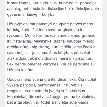
ir medžiagas, kuria kūrinius, kurie ne tik papuošia
aplinką, bet ir sukelia diskusijas bei refleksijas apie
gyvenimą, laisvę ir kūrybą.
Užupyje galima pamatyti daugybę gatvės meno
kūrinių, kurie išsiskiria savo originalumu ir
ryškumu. Meno formos čia įvairios – nuo grafičių
iki instaliacijų. Menininkai dažnai naudoja miesto
architektūrą kaip drobę, kuri leidžia jiems išreikšti
savo idėjas ir jausmus. Šios kūrybos pėdsakai
atskleidžia tiek individualias menininkų istorijas,
tiek bendruomenės vertybes, kurios persipina su
Užupio kultūra.
Užupio meno scena yra itin dinamiška. Čia nuolat
vyksta parodos, performansai ir kūrybiniai
renginiai, kurie suburia įvairių sričių kūrėjus.
Menininkai, dirbantys Užupyje, yra ne tik vietiniai,
bet ir tarptautiniai, todėl šiai vietai suteikiama