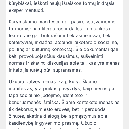
kūrybiškai, ieškoti naujų išraiškos formų ir drąsiai
eksperimentuoti.
Kūrybiškumo manifestai gali pasireikšti įvairiomis
formomis: nuo literatūros ir dailės iki muzikos ir
teatro. Jie gali būti rašomi tiek asmeniškai, tiek
kolektyviai, ir dažnai atspindi laikotarpio socialinę,
politinę ar kultūrinę kontekstą. Šie dokumentai gali
kelti provokuojančius klausimus, sušvelninti
normas ir skatinti diskusijas apie tai, kas yra menas
ir kaip jis turėtų būti suprantamas.
Užupio gatvės menas, kaip kūrybiškumo
manifestas, yra puikus pavyzdys, kaip menas gali
tapti socialinio judėjimo, identiteto ir
bendruomenės išraiška. Šiame kontekste menas ne
tik dekoruoja miesto erdves, bet ir perduoda
žinutes, skatina dialogą bei apmąstymus apie
kasdienybę ir gyvenimo prasmę. Užupio