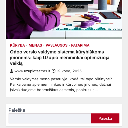
KŪRYBA
MENAS
PASLAUGOS
PATARIMAI
Odoo verslo valdymo sistema kūrybiškoms
įmonėms: kaip Užupio menininkai optimizuoja
veiklą
www.uzupioteatras.lt
19 kovo, 2025
Verslo valdymas meno pasaulyje: kodėl tai tapo būtinybe?
Kai kalbame apie menininkus ir kūrybines įmones, dažnai
įsivaizduojame bohemiškus asmenis, panirusius…
Paieška
Paieška