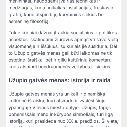
menininkai, naudodami įvairias technikas ir
medžiagas, kuria unikalias instaliacijas, freskas ir
grafitį, kurie atspindi jų kūrybinius siekius bei
asmeninę filosofiją.
Tokie kūriniai dažnai įtraukia socialinius ir politikos
aspektus, skatindami žiūrovus apmąstyti savo vietą
visuomenėje ir iššūkius, su kuriais jie susiduria. Dėl
to Užupio gatvės menas gali būti laikomas ne tik
estetine išraiška, bet ir giliu kultūriniu komentaru,
kuris atspindi bendruomenės vertybes ir siekius.
Užupio gatvės menas: istorija ir raida
Užupio gatvės menas yra unikali ir dinamiška
kultūrinė išraiška, kuri atsirado ir vystėsi šioje
ypatingoje Vilniaus miesto dalyje. Užupis, tapęs
bohemiškais meno ir kūrybos simboliais, turi ilgą
istoriją, kuri prasideda nuo XX a. pradžios. Ši vieta,