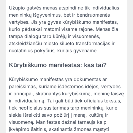
Užupio gatvės menas atspindi ne tik individualius
menininkų išgyvenimus, bet ir bendruomenės
vertybes. Jis yra gyvas kūrybiškumo manifestas,
kurio pėdsakai matomi visame rajone. Menas čia
tampa dialogu tarp kūrėjų ir visuomenės,
atskleidžiančiu miesto silueto transformacijas ir
nuolatinius pokyčius, kuriais gyvename.
Kūrybiškumo manifestas: kas tai?
Kūrybiškumo manifestas yra dokumentas ar
pareiškimas, kuriame išdėstomos idėjos, vertybės
ir principai, skatinantys kūrybiškumą, meninę laisvę
ir individualumą. Tai gali būti tiek oficialus tekstas,
tiek neoficialus susitarimas tarp menininkų, kurie
siekia išreikšti savo požiūrį į meną, kultūrą ir
visuomenę. Manifestas dažnai tarnauja kaip
įkvėpimo šaltinis, skatinantis žmones mąstyti