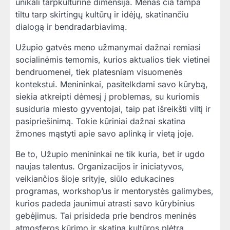
unikali tarpkultūrinė dimensija. Menas čia tampa
tiltu tarp skirtingų kultūrų ir idėjų, skatinančiu
dialogą ir bendradarbiavimą.
Užupio gatvės meno užmanymai dažnai remiasi
socialinėmis temomis, kurios aktualios tiek vietinei
bendruomenei, tiek platesniam visuomenės
kontekstui. Menininkai, pasitelkdami savo kūrybą,
siekia atkreipti dėmesį į problemas, su kuriomis
susiduria miesto gyventojai, taip pat išreikšti viltį ir
pasipriešinimą. Tokie kūriniai dažnai skatina
žmones mąstyti apie savo aplinką ir vietą joje.
Be to, Užupio menininkai ne tik kuria, bet ir ugdo
naujas talentus. Organizacijos ir iniciatyvos,
veikiančios šioje srityje, siūlo edukacines
programas, workshop’us ir mentorystės galimybes,
kurios padeda jaunimui atrasti savo kūrybinius
gebėjimus. Tai prisideda prie bendros meninės
atmosferos kūrimo ir skatina kultūros plėtrą.