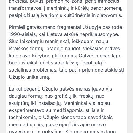
anksčiau buvusi pramoninė zona, per šimtmečius
transformavosi į menininkų ir kūrėjų bendruomenę,
pasipildžiusią įvairiomis kultūrinėmis iniciatyvomis.
Pirmieji gatvės meno fragmentai Užupyje pasirodė
1990-aisiais, kai Lietuva atkūrė nepriklausomybę.
Šiuo laikotarpiu menininkai, ieškodami naujų
išraiškos formų, pradėjo naudoti viešąsias erdves
kaip savo kūrybos platformas. Gatvės menas tapo
būdu išreikšti mintis apie laisvę, identitetą ir
socialines problemas, taip pat ir priemone atskleisti
Užupio unikalumą.
Laikui bėgant, Užupio gatvės menas įgavo vis
daugiau formų: nuo grafičių iki freskų, nuo
skulptūrų iki instaliacijų. Menininkai vis labiau
eksperimentavo su medžiagomis, stiliais ir
technikomis, o Užupio sienos tapo savotiškais
meno albumais, pasakojančiais apie miesto
gyvenimą ir jo pokyčius. Šio rajono gatvės tapo