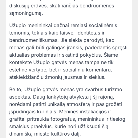
diskusijų erdves, skatinančias bendruomenės
sąmoningumą.
Užupio menininkai dažnai remiasi socialinėmis
temomis, tokiais kaip laisvė, identitetas ir
bendruomeniškumas. Jie siekia parodyti, kad
menas gali būti galingas įrankis, padedantis spręsti
aktualias problemas ir skatinti pokyčius. Šiame
kontekste Užupio gatvės menas tampa ne tik
estetine vertybe, bet ir socialiniu komentaru,
atskleidžiančiu žmonių jausmus ir siekius.
Be to, Užupio gatvės menas yra svarbus turizmo
aspektas. Daug lankytojų atvyksta į šį rajoną,
norėdami patirti unikalią atmosferą ir pasigrožėti
įspūdingais kūriniais. Meninės instaliacijos ir
grafitai pritraukia fotografus, menininkus ir tiesiog
smalsius praeivius, kurie nori užfiksuoti šią
dinamišką miesto kultūros dalį.