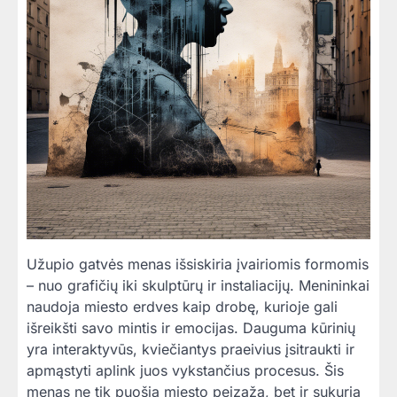
Užupio gatvės menas išsiskiria įvairiomis formomis
– nuo grafičių iki skulptūrų ir instaliacijų. Menininkai
naudoja miesto erdves kaip drobę, kurioje gali
išreikšti savo mintis ir emocijas. Dauguma kūrinių
yra interaktyvūs, kviečiantys praeivius įsitraukti ir
apmąstyti aplink juos vykstančius procesus. Šis
menas ne tik puošia miesto peizažą, bet ir sukuria