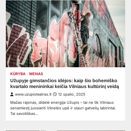
KŪRYBA
MENAS
Užupyje gimstančios idėjos: kaip šio bohemiško
kvartalo menininkai keičia Vilniaus kultūrinį veidą
www.uzupioteatras.lt
12 spalio, 2025
Mažas rajonas, didelė energija Užupis – tai ne tik Vilniaus
senamiestį juosianti Vilnelės upė ir siauri gatvelių labirintai.
Tai savotiškas…