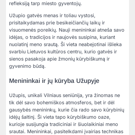
refleksiją tarp miesto gyventojų.
Užupio gatvės menas ir toliau vystosi,
prisitaikydamas prie besikeičiančių laikų ir
visuomenės poreikių. Nauji menininkai atneša savo
idėjas, o tradicijos ir naujovės susipina, kuriant
nuolatinį meno srautą. Ši vieta neabejotinai išlieka
svarbiu Lietuvos kultūros centru, kurio gatvės ir
sienos pasakoja apie žmonių kūrybiškumą ir
gyvenimo būdą.
Menininkai ir jų kūryba Užupyje
Užupis, unikali Vilniaus seniūnija, yra žinomas ne
tik dėl savo bohemiškos atmosferos, bet ir dėl
gausybės menininkų, kurie čia rado savo kūrybinių
idėjų šaltinį. Ši vieta tapo kūrybiškumo oaze,
kurioje susijungia tradiciniai ir šiuolaikiniai meno
srautai. Menininkai, pasitelkdami įvairias technikas