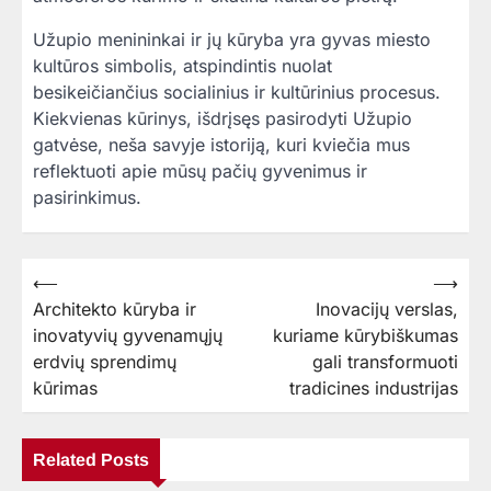
Užupio menininkai ir jų kūryba yra gyvas miesto
kultūros simbolis, atspindintis nuolat
besikeičiančius socialinius ir kultūrinius procesus.
Kiekvienas kūrinys, išdrįsęs pasirodyti Užupio
gatvėse, neša savyje istoriją, kuri kviečia mus
reflektuoti apie mūsų pačių gyvenimus ir
pasirinkimus.
⟵
⟶
Navigacija
Architekto kūryba ir
Inovacijų verslas,
tarp
inovatyvių gyvenamųjų
kuriame kūrybiškumas
įrašų
erdvių sprendimų
gali transformuoti
kūrimas
tradicines industrijas
Related Posts