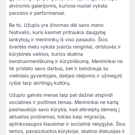
atviromis galerijomis, kuriose nuolat vyksta
parodos ir performansai.
Be to, Užupis yra žinomas dėl savo meno
festivalio, kuris kasmet pritraukia daugybę
lankytojų ir menininkų iš viso pasaulio. Šios
šventės metu vyksta įvairūs renginiai, dirbtuvės ir
kūrybinės veiklos, kurios skatina
bendruomeniškumą ir kūrybiškumą. Menininkai ne
tik pristato savo darbus, bet ir bendrauja su
vietiniais gyventojais, dalijasi idėjomis ir užmegzti
ryšiai tarp skirtingų kultūrų.
Užupio gatvės menas taip pat dažnai atspindi
socialines ir politines temas. Menininkai ne kartą
pasinaudojo savo kūryba, kad atkreiptų dėmesį į
aktualias problemas, tokias kaip migracija,
aplinkosaugos klausimai ir socialinė nelygybė. Šios
temos, pavaizduotos kūryboje, skatina diskusijas ir