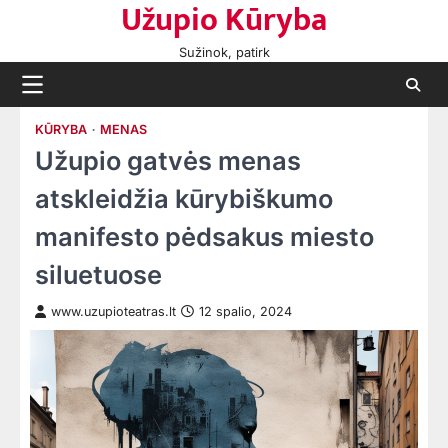
Užupio Kūryba
Skip
to
Sužinok, patirk
content
KŪRYBA
MENAS
Užupio gatvės menas
atskleidžia kūrybiškumo
manifesto pėdsakus miesto
siluetuose
www.uzupioteatras.lt
12 spalio, 2024